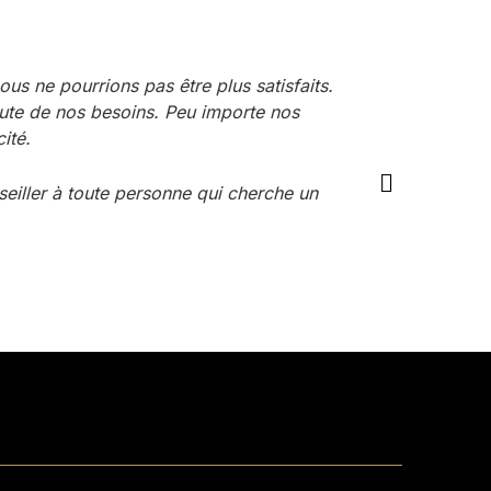
us ne pourrions pas être plus satisfaits.
Service impe
coute de nos besoins. Peu importe nos
mais on se s
ité.
leurs consei
seiller à toute personne qui cherche un
Anabelle Lavoie