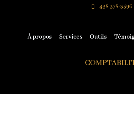
438 378-3596
À propos
Services
Outils
Témoi
COMPTABILI